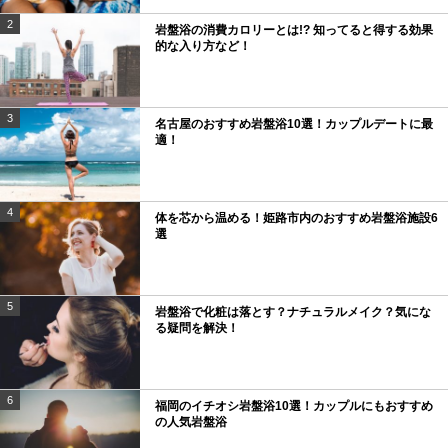
2
岩盤浴の消費カロリーとは!? 知ってると得する効果
的な入り方など！
3
名古屋のおすすめ岩盤浴10選！カップルデートに最
適！
4
体を芯から温める！姫路市内のおすすめ岩盤浴施設6
選
5
岩盤浴で化粧は落とす？ナチュラルメイク？気にな
る疑問を解決！
6
福岡のイチオシ岩盤浴10選！カップルにもおすすめ
の人気岩盤浴