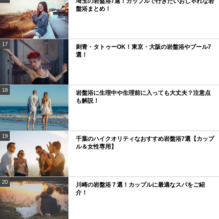
埼玉の岩盤浴7選！カップルで行きたいおしゃれな岩
盤浴まとめ！
17
刺青・タトゥーOK！東京・大阪の岩盤浴やプール7
選！
18
岩盤浴に生理中や生理前に入っても大丈夫？注意点
も解説！
19
千葉のハイクオリティなおすすめ岩盤浴7選【カップ
ル＆女性専用】
20
川崎の岩盤浴７選！カップルに最適なスパをご紹
介！