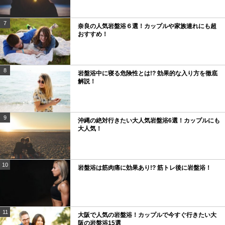
7
奈良の人気岩盤浴６選！カップルや家族連れにも超
おすすめ！
8
岩盤浴中に寝る危険性とは!? 効果的な入り方を徹底
解説！
9
沖縄の絶対行きたい大人気岩盤浴6選！カップルにも
大人気！
10
岩盤浴は筋肉痛に効果あり!? 筋トレ後に岩盤浴！
11
大阪で人気の岩盤浴！カップルで今すぐ行きたい大
阪の岩盤浴15選