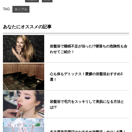
TAG :
カップル
あなたにオススメの記事
岩盤浴で睡眠不足が治った!?寝落ちの危険性も合
わせてご紹介！
心も体もデトックス！愛媛の岩盤浴おすすめ3
選！
岩盤浴で毛穴をスッキリして美肌になる方法と
は!?