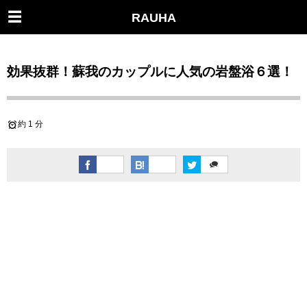
RAUHA
効果抜群！蘇我のカップルに人気の岩盤浴６選！
約 1 分