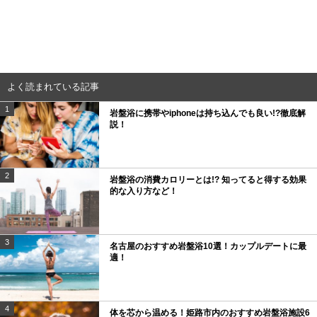
よく読まれている記事
1
岩盤浴に携帯やiphoneは持ち込んでも良い!?徹底解
説！
2
岩盤浴の消費カロリーとは!? 知ってると得する効果
的な入り方など！
3
名古屋のおすすめ岩盤浴10選！カップルデートに最
適！
4
体を芯から温める！姫路市内のおすすめ岩盤浴施設6