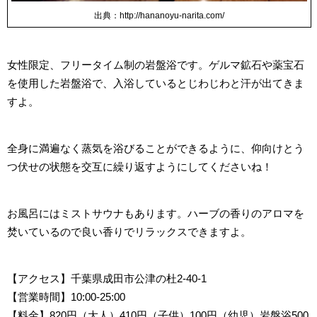
出典：http://hananoyu-narita.com/
女性限定、フリータイム制の岩盤浴です。ゲルマ鉱石や薬宝石
を使用した岩盤浴で、入浴しているとじわじわと汗が出てきま
すよ。
全身に満遍なく蒸気を浴びることができるように、仰向けとう
つ伏せの状態を交互に繰り返すようにしてくださいね！
お風呂にはミストサウナもあります。ハーブの香りのアロマを
焚いているので良い香りでリラックスできますよ。
【アクセス】千葉県成田市公津の杜2-40-1
【営業時間】10:00-25:00
【料金】820円（大人）410円（子供）100円（幼児）岩盤浴500