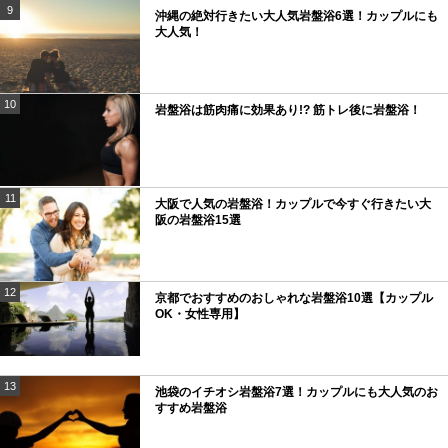
9
沖縄の絶対行きたい大人気岩盤浴6選！カップルにも
大人気！
10
岩盤浴は筋肉痛に効果あり!? 筋トレ後に岩盤浴！
11
大阪で人気の岩盤浴！カップルで今すぐ行きたい大
阪の岩盤浴15選
12
京都でおすすめのおしゃれな岩盤浴10選【カップル
OK・女性専用】
13
池袋のイチオシ岩盤浴7選！カップルにも大人気のお
すすめ岩盤浴