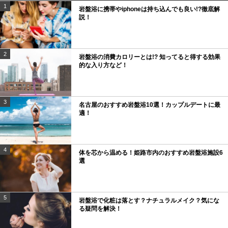
1
岩盤浴に携帯やiphoneは持ち込んでも良い!?徹底解
説！
2
岩盤浴の消費カロリーとは!? 知ってると得する効果
的な入り方など！
3
名古屋のおすすめ岩盤浴10選！カップルデートに最
適！
4
体を芯から温める！姫路市内のおすすめ岩盤浴施設6
選
5
岩盤浴で化粧は落とす？ナチュラルメイク？気にな
る疑問を解決！