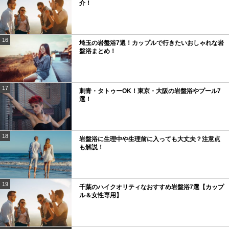
介！
16
埼玉の岩盤浴7選！カップルで行きたいおしゃれな岩
盤浴まとめ！
17
刺青・タトゥーOK！東京・大阪の岩盤浴やプール7
選！
18
岩盤浴に生理中や生理前に入っても大丈夫？注意点
も解説！
19
千葉のハイクオリティなおすすめ岩盤浴7選【カップ
ル＆女性専用】