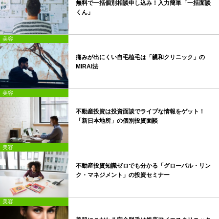
無料で一括個別相談申し込み！入力簡単「一括面談
くん」
美容
痛みが出にくい自毛植毛は「親和クリニック」の
MIRAI法
美容
不動産投資は投資面談でライブな情報をゲット！
「新日本地所」の個別投資面談
美容
不動産投資知識ゼロでも分かる「グローバル・リン
ク・マネジメント」の投資セミナー
美容