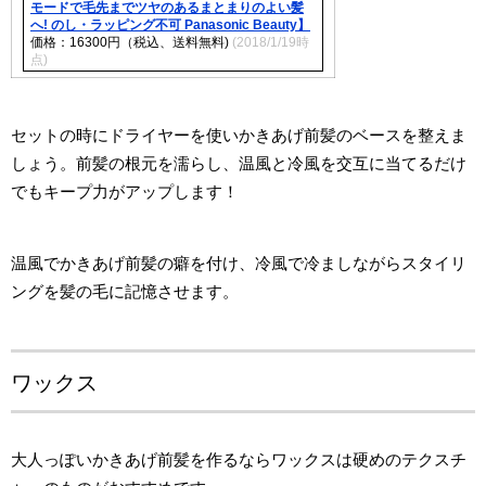
モードで毛先までツヤのあるまとまりのよい髪
へ! のし・ラッピング不可 Panasonic Beauty】
価格：16300円（税込、送料無料)
(2018/1/19時
点)
セットの時にドライヤーを使いかきあげ前髪のベースを整えま
しょう。前髪の根元を濡らし、温風と冷風を交互に当てるだけ
でもキープ力がアップします！
温風でかきあげ前髪の癖を付け、冷風で冷ましながらスタイリ
ングを髪の毛に記憶させます。
ワックス
大人っぽいかきあげ前髪を作るならワックスは硬めのテクスチ