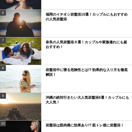
6
福岡のイチオシ岩盤浴10選！カップルにもおすすめ
の人気岩盤浴
7
奈良の人気岩盤浴６選！カップルや家族連れにも超
おすすめ！
8
岩盤浴中に寝る危険性とは!? 効果的な入り方を徹底
解説！
9
沖縄の絶対行きたい大人気岩盤浴6選！カップルにも
大人気！
10
岩盤浴は筋肉痛に効果あり!? 筋トレ後に岩盤浴！