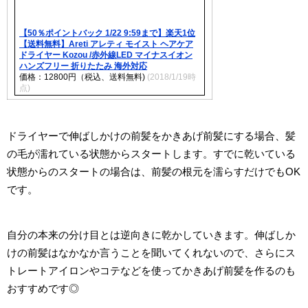
【50％ポイントバック 1/22 9:59まで】楽天1位
【送料無料】Areti アレティ モイスト ヘアケア
ドライヤー Kozou /赤外線LED マイナスイオン
ハンズフリー 折りたたみ 海外対応
価格：12800円（税込、送料無料)
(2018/1/19時
点)
ドライヤーで伸ばしかけの前髪をかきあげ前髪にする場合、髪
の毛が濡れている状態からスタートします。すでに乾いている
状態からのスタートの場合は、前髪の根元を濡らすだけでもOK
です。
自分の本来の分け目とは逆向きに乾かしていきます。伸ばしか
けの前髪はなかなか言うことを聞いてくれないので、さらにス
トレートアイロンやコテなどを使ってかきあげ前髪を作るのも
おすすめです◎