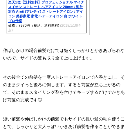
楽天1位【送料無料】プロフェッショナル マイナ
スイオン ストレート ヘアアイロン 20mm / 海外
対応 Areti (アレティ) ストレートアイロン / アイ
ロン 美容家電 家電 ヘアーアイロン 白 ホワイト
プロ仕様
価格：7970円（税込、送料無料)
(2018/1/19時
点)
伸ばしかけの場合前髪だけでは短くしっかりとかきあげられな
いので、サイドの髪も取り全て上に上げます。
その後全ての前髪を一度ストレートアイロンで内巻きにし、そ
のままクイっと後ろに倒します。すると前髪が立ち上がるの
で、そのままスタイリング剤を付けてキープするだけでかきあ
げ前髪の完成です◎
短い前髪や伸ばしかけの前髪でもサイドの長い髪の毛を使うこ
とで、しっかりと大人っぽいかきあげ前髪を作ることができま