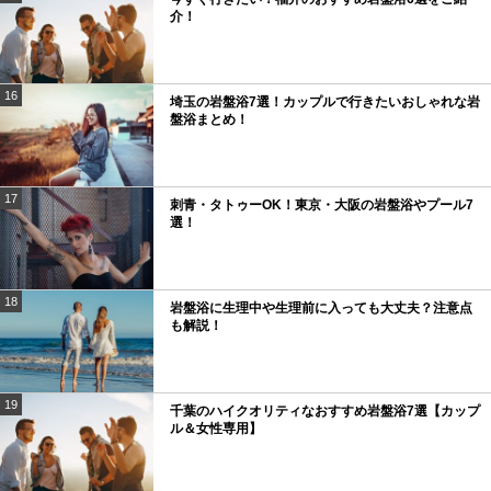
介！
16
埼玉の岩盤浴7選！カップルで行きたいおしゃれな岩
盤浴まとめ！
17
刺青・タトゥーOK！東京・大阪の岩盤浴やプール7
選！
18
岩盤浴に生理中や生理前に入っても大丈夫？注意点
も解説！
19
千葉のハイクオリティなおすすめ岩盤浴7選【カップ
ル＆女性専用】