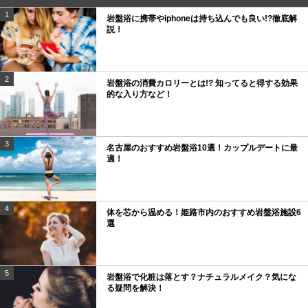
1
岩盤浴に携帯やiphoneは持ち込んでも良い!?徹底解
説！
2
岩盤浴の消費カロリーとは!? 知ってると得する効果
的な入り方など！
3
名古屋のおすすめ岩盤浴10選！カップルデートに最
適！
4
体を芯から温める！姫路市内のおすすめ岩盤浴施設6
選
5
岩盤浴で化粧は落とす？ナチュラルメイク？気にな
る疑問を解決！