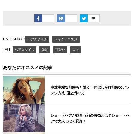
CATEGORY :
ヘアスタイル
メイク・コスメ
TAG :
ヘアスタイル
前髪
可愛い
大人
あなたにオススメの記事
中途半端な前髪も可愛く！伸ばしかけ前髪のアレ
ンジ方法7選と作り方
ショートヘアが似合う顔の特徴とは？ショートヘ
アで大人っぽく変身！