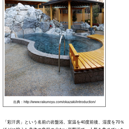
出典：http://www.rakunoyu.com/okazaki/introduction/
「彩汗房」という名前の岩盤浴。室温を40度前後、湿度を70％