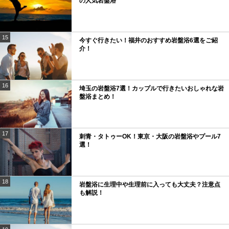
の人気岩盤浴
15
今すぐ行きたい！福井のおすすめ岩盤浴6選をご紹
介！
16
埼玉の岩盤浴7選！カップルで行きたいおしゃれな岩
盤浴まとめ！
17
刺青・タトゥーOK！東京・大阪の岩盤浴やプール7
選！
18
岩盤浴に生理中や生理前に入っても大丈夫？注意点
も解説！