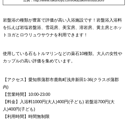
出典：http://www.rakunoyu.com/okazaki/introduction/
岩盤浴の種類が豊富で評価が高い入浴施設です！岩盤浴入浴料
を払えば岩塩岩盤浴、雪花房、美宝房、溶岩房、黄土房とホッ
トヨガとロウリュウサウナを利用できます！
使用している石もトルマリンなどの薬石10種類。大人の女性や
カップルの高い評価を集めています。
【アクセス
】愛知県蒲郡市鹿島町浅井新田1-36(クラスポ蒲郡
内)
【営業時間
】10:00-23:00
【料金】入浴料1000円(大人)400円(子ども)
岩盤浴700円(大
人)400円(子ども)
【利用時間】時間無制限