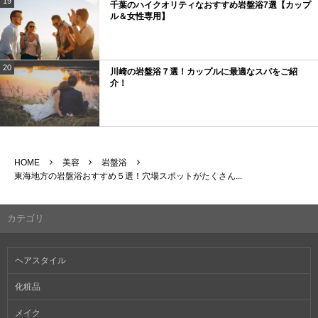
19
千葉のハイクオリティなおすすめ岩盤浴7選【カップ
ル＆女性専用】
20
川崎の岩盤浴７選！カップルに最適なスパをご紹
介！
HOME
美容
岩盤浴
東海地方の岩盤浴おすすめ５選！穴場スポットがたくさん...
カテゴリ
ヘアスタイル
化粧品
メイク