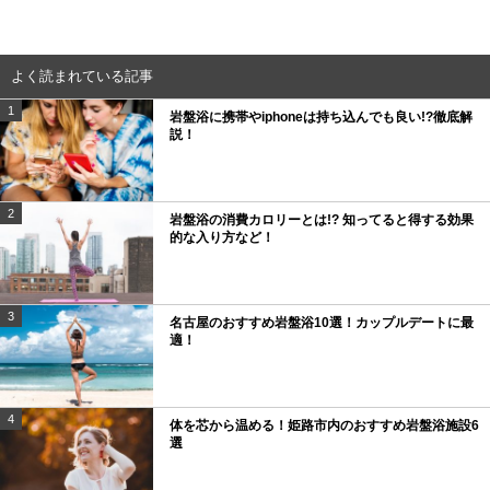
よく読まれている記事
1
岩盤浴に携帯やiphoneは持ち込んでも良い!?徹底解
説！
2
岩盤浴の消費カロリーとは!? 知ってると得する効果
的な入り方など！
3
名古屋のおすすめ岩盤浴10選！カップルデートに最
適！
4
体を芯から温める！姫路市内のおすすめ岩盤浴施設6
選