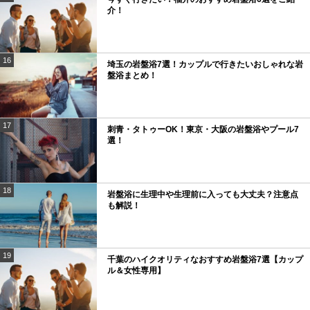
介！
16
埼玉の岩盤浴7選！カップルで行きたいおしゃれな岩
盤浴まとめ！
17
刺青・タトゥーOK！東京・大阪の岩盤浴やプール7
選！
18
岩盤浴に生理中や生理前に入っても大丈夫？注意点
も解説！
19
千葉のハイクオリティなおすすめ岩盤浴7選【カップ
ル＆女性専用】