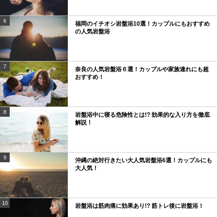
6
福岡のイチオシ岩盤浴10選！カップルにもおすすめ
の人気岩盤浴
7
奈良の人気岩盤浴６選！カップルや家族連れにも超
おすすめ！
8
岩盤浴中に寝る危険性とは!? 効果的な入り方を徹底
解説！
9
沖縄の絶対行きたい大人気岩盤浴6選！カップルにも
大人気！
10
岩盤浴は筋肉痛に効果あり!? 筋トレ後に岩盤浴！