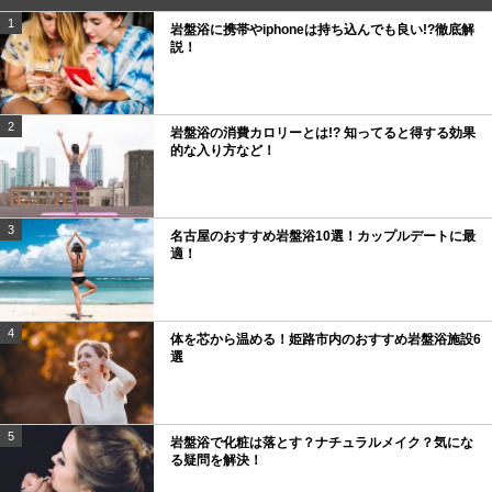
1
岩盤浴に携帯やiphoneは持ち込んでも良い!?徹底解
説！
2
岩盤浴の消費カロリーとは!? 知ってると得する効果
的な入り方など！
3
名古屋のおすすめ岩盤浴10選！カップルデートに最
適！
4
体を芯から温める！姫路市内のおすすめ岩盤浴施設6
選
5
岩盤浴で化粧は落とす？ナチュラルメイク？気にな
る疑問を解決！