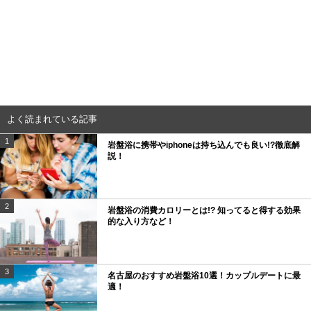
よく読まれている記事
1
岩盤浴に携帯やiphoneは持ち込んでも良い!?徹底解
説！
2
岩盤浴の消費カロリーとは!? 知ってると得する効果
的な入り方など！
3
名古屋のおすすめ岩盤浴10選！カップルデートに最
適！