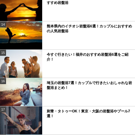
すすめ岩盤浴
14
熊本県内のイチオシ岩盤浴6選！カップルにおすすめ
の人気岩盤浴
15
今すぐ行きたい！福井のおすすめ岩盤浴6選をご紹
介！
16
埼玉の岩盤浴7選！カップルで行きたいおしゃれな岩
盤浴まとめ！
17
刺青・タトゥーOK！東京・大阪の岩盤浴やプール7
選！