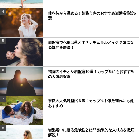
4
体を芯から温める！姫路市内のおすすめ岩盤浴施設6
選
5
岩盤浴で化粧は落とす？ナチュラルメイク？気にな
る疑問を解決！
6
福岡のイチオシ岩盤浴10選！カップルにもおすすめ
の人気岩盤浴
7
奈良の人気岩盤浴６選！カップルや家族連れにも超
おすすめ！
8
岩盤浴中に寝る危険性とは!? 効果的な入り方を徹底
解説！