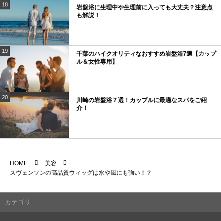
18
岩盤浴に生理中や生理前に入っても大丈夫？注意点
も解説！
19
千葉のハイクオリティなおすすめ岩盤浴7選【カップ
ル＆女性専用】
20
川崎の岩盤浴７選！カップルに最適なスパをご紹
介！
HOME
美容
スヴェンソンの高品質ウィッグは水や風にも強い！？
カテゴリ