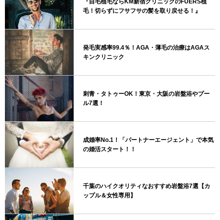
『自毛植毛ならKM新宿クリニックのFUERS植
毛！切らずにフサフサの髪を取り戻せる！』
発毛実感率99.4％！AGA・薄毛の治療はAGAス
キンクリニック
刺青・タトゥーOK！東京・大阪の岩盤浴やプー
ル7選！
成婚率No.1！「パートナーエージェント」で本気
の婚活スタート！！
千葉のハイクオリティなおすすめ岩盤浴7選【カ
ップル＆女性専用】