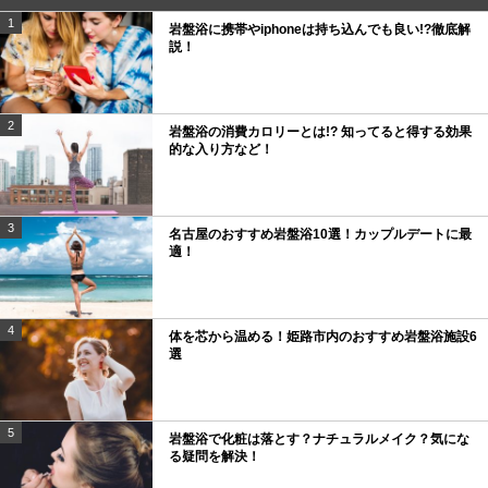
1
岩盤浴に携帯やiphoneは持ち込んでも良い!?徹底解
説！
2
岩盤浴の消費カロリーとは!? 知ってると得する効果
的な入り方など！
3
名古屋のおすすめ岩盤浴10選！カップルデートに最
適！
4
体を芯から温める！姫路市内のおすすめ岩盤浴施設6
選
5
岩盤浴で化粧は落とす？ナチュラルメイク？気にな
る疑問を解決！