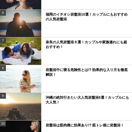
6
福岡のイチオシ岩盤浴10選！カップルにもおすすめ
の人気岩盤浴
7
奈良の人気岩盤浴６選！カップルや家族連れにも超
おすすめ！
8
岩盤浴中に寝る危険性とは!? 効果的な入り方を徹底
解説！
9
沖縄の絶対行きたい大人気岩盤浴6選！カップルにも
大人気！
10
岩盤浴は筋肉痛に効果あり!? 筋トレ後に岩盤浴！