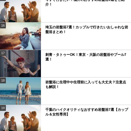
介！
16
埼玉の岩盤浴7選！カップルで行きたいおしゃれな岩
盤浴まとめ！
17
刺青・タトゥーOK！東京・大阪の岩盤浴やプール7
選！
18
岩盤浴に生理中や生理前に入っても大丈夫？注意点
も解説！
19
千葉のハイクオリティなおすすめ岩盤浴7選【カップ
ル＆女性専用】