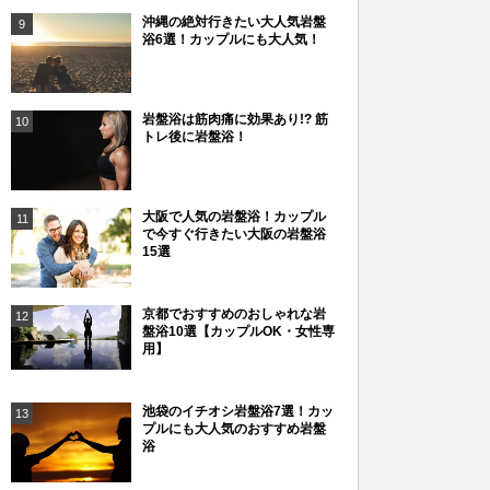
沖縄の絶対行きたい大人気岩盤
9
浴6選！カップルにも大人気！
岩盤浴は筋肉痛に効果あり!? 筋
10
トレ後に岩盤浴！
大阪で人気の岩盤浴！カップル
11
で今すぐ行きたい大阪の岩盤浴
15選
京都でおすすめのおしゃれな岩
12
盤浴10選【カップルOK・女性専
用】
池袋のイチオシ岩盤浴7選！カッ
13
プルにも大人気のおすすめ岩盤
浴