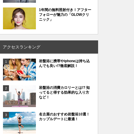
1年間の無料照射付き！アフター
フォローが魅力の「GLOWクリ
ニック」
アクセスランキング
岩盤浴に携帯やiphoneは持ち込
1
んでも良い!?徹底解説！
岩盤浴の消費カロリーとは!? 知
2
ってると得する効果的な入り方
など！
名古屋のおすすめ岩盤浴10選！
3
カップルデートに最適！