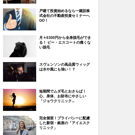
戸建て投資始めるなら一建設株
式会社の不動産投資セミナーへ
GO！
月々6300円から全身脱毛ができ
る！ ビー・エスコートの痛くな
い脱毛
スヴェンソンの高品質ウィッグ
は水や風にも強い！？
短期間でムダ毛とおさらば！
心、身体、お財布にやさしい
「ジョウクリニック...
完全個室！プライバシーに配慮
した新宿・銀座の「アイエスク
リニック」