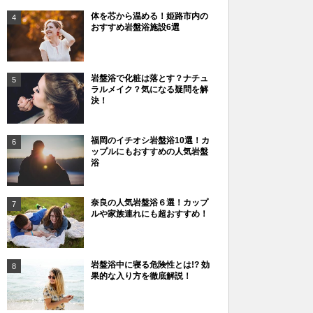
体を芯から温める！姫路市内の
4
おすすめ岩盤浴施設6選
岩盤浴で化粧は落とす？ナチュ
5
ラルメイク？気になる疑問を解
決！
福岡のイチオシ岩盤浴10選！カ
6
ップルにもおすすめの人気岩盤
浴
奈良の人気岩盤浴６選！カップ
7
ルや家族連れにも超おすすめ！
岩盤浴中に寝る危険性とは!? 効
8
果的な入り方を徹底解説！