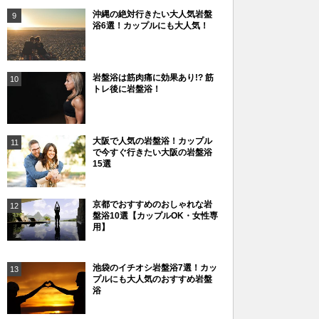
沖縄の絶対行きたい大人気岩盤
9
浴6選！カップルにも大人気！
岩盤浴は筋肉痛に効果あり!? 筋
10
トレ後に岩盤浴！
大阪で人気の岩盤浴！カップル
11
で今すぐ行きたい大阪の岩盤浴
15選
京都でおすすめのおしゃれな岩
12
盤浴10選【カップルOK・女性専
用】
池袋のイチオシ岩盤浴7選！カッ
13
プルにも大人気のおすすめ岩盤
浴