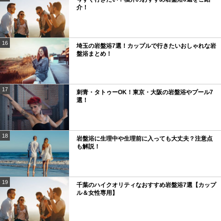
介！
16
埼玉の岩盤浴7選！カップルで行きたいおしゃれな岩
盤浴まとめ！
17
刺青・タトゥーOK！東京・大阪の岩盤浴やプール7
選！
18
岩盤浴に生理中や生理前に入っても大丈夫？注意点
も解説！
19
千葉のハイクオリティなおすすめ岩盤浴7選【カップ
ル＆女性専用】