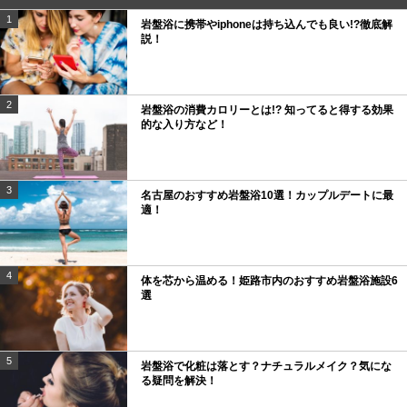
1
岩盤浴に携帯やiphoneは持ち込んでも良い!?徹底解
説！
2
岩盤浴の消費カロリーとは!? 知ってると得する効果
的な入り方など！
3
名古屋のおすすめ岩盤浴10選！カップルデートに最
適！
4
体を芯から温める！姫路市内のおすすめ岩盤浴施設6
選
5
岩盤浴で化粧は落とす？ナチュラルメイク？気にな
る疑問を解決！