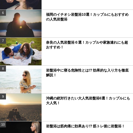
6
福岡のイチオシ岩盤浴10選！カップルにもおすすめ
の人気岩盤浴
7
奈良の人気岩盤浴６選！カップルや家族連れにも超
おすすめ！
8
岩盤浴中に寝る危険性とは!? 効果的な入り方を徹底
解説！
9
沖縄の絶対行きたい大人気岩盤浴6選！カップルにも
大人気！
10
岩盤浴は筋肉痛に効果あり!? 筋トレ後に岩盤浴！